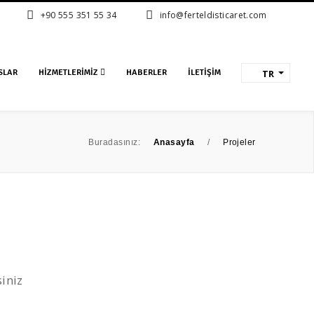
+90 555 351 55 34
info@ferteldisticaret.com
SLAR
HIZMETLERIMIZ
HABERLER
İLETIŞIM
TR
Buradasınız:
Anasayfa
/
Projeler
iniz