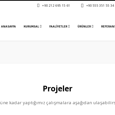
+90 212 695 15 61
+90 555 351 55 34
ANASAYFA
KURUMSAL
FAALIYETLER
ÜRÜNLER
REFERAN
Projeler
üne kadar yaptığımız çalışmalara aşağıdan ulaşabilirs